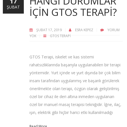
HANGI DURUMLAR
17
ŞUBAT
IÇIN GTOS TERAPI?
ŞUBAT 17, 2019
ESRA KEPEZ
YORUM
YOK
GTOS TERAPI
GTOS Terapi, iskelet ve kas sistemi
rahatsızlıklarında başarıyla uygulanabilen bir terapi
yöntemidir. Yurt içinde ve yurt dışında bir çok bilim
insanı tarafından uygulanmış ve başarılı görülerek
önerilmekte olan terapi, özgün olarak geliştirilmiş
özel bir cihaz ile deri altına inmeden uygulanan
özel bir manuel masaj terapisi tekniğidir. İğne, ilaç,
ışın, elektrik gibi hiçbir harici etki kullanılmadığı
Read More...