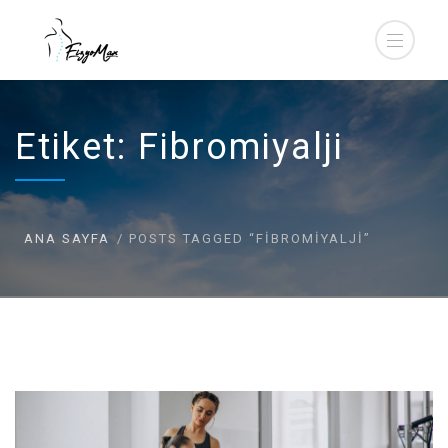
Etiket:
Fibromiyalji
ANA SAYFA
POSTS TAGGED “FIBROMIYALJI”