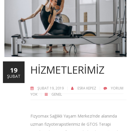
HIZMETLERIMIZ
19
ŞUBAT
ŞUBAT 19, 2019
ESRA KEPEZ
YORUM
YOK
GENEL
Fizyomax Sağlıklı Yaşam Merkezi‘nde alanında
uzman fizyoterapistlerimiz ile GTOS Terapi