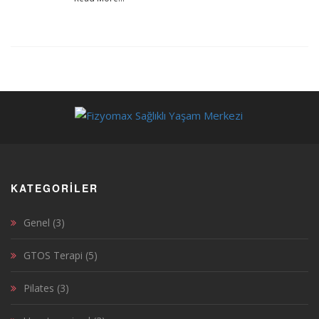
KATEGORILER
Genel
(3)
GTOS Terapi
(5)
Pilates
(3)