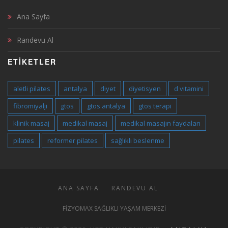
Ana Sayfa
Randevu Al
ETIKETLER
aletli pilates
antalya
diyet
diyetisyen
d vitamini
fibromiyalji
gtos
gtos antalya
gtos terapi
klinik masaj
medikal masaj
medikal masajın faydaları
pilates
reformer pilates
sağlıklı beslenme
ANA SAYFA
RANDEVU AL
FIZYOMAX SAĞLIKLI YAŞAM MERKEZI